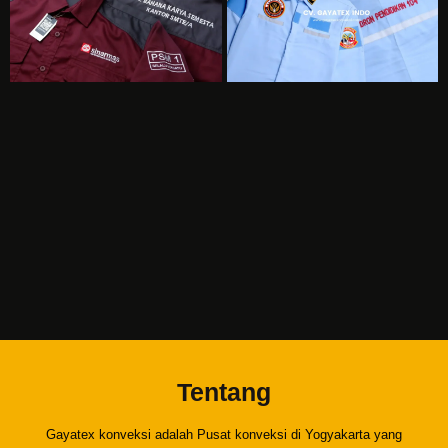
Tentang
Gayatex konveksi adalah Pusat konveksi di Yogyakarta yang